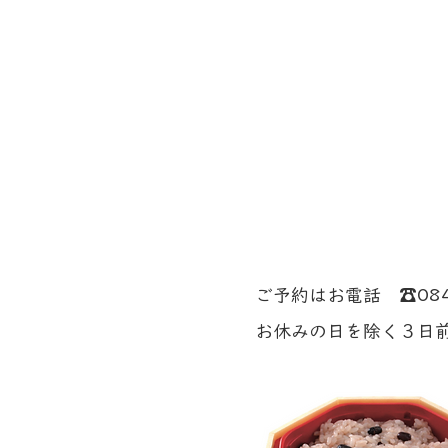
​赤
ご予約はお電話 ☎084
お休みの日を除く３日