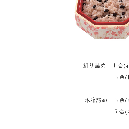
折り詰め １合(
３合(折) 15
木箱詰め ３合(木
７合(木) 40