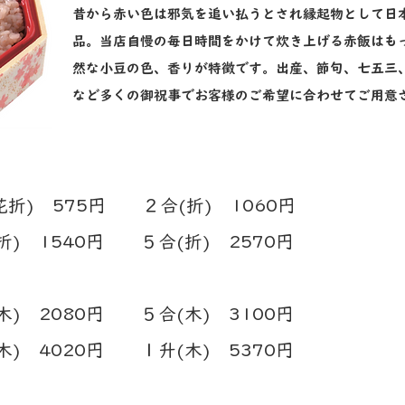
​昔から赤い色は邪気を追い払うとされ縁起物として日
品。当店自慢の毎日時間をかけて炊き上げる赤飯はも
然な小豆の色、香りが特徴です。出産、節句、七五三
など多くの御祝事でお客様のご希望に合わせてご用意
花折) 575円 ２合(折) 1060円
40円 ５合(折) 2570円
) 2080円 ５合(木) 3100円
20円 １升(木) 5370円