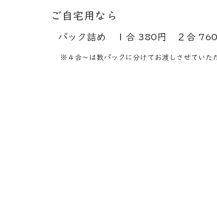
ご自宅用なら​
パック詰め １合 380円 ２合 7
​
※４合～は数パックに分けてお渡しさせていた